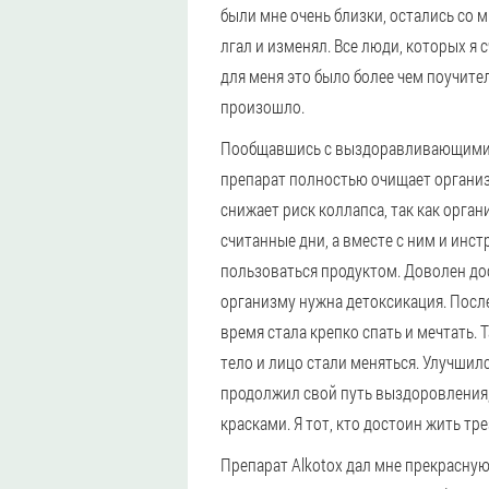
были мне очень близки, остались со 
лгал и изменял. Все люди, которых я 
для меня это было более чем поучител
произошло.
Пообщавшись с выздоравливающими, б
препарат полностью очищает организ
снижает риск коллапса, так как орган
считанные дни, а вместе с ним и инст
пользоваться продуктом. Доволен дос
организму нужна детоксикация. После
время стала крепко спать и мечтать. 
тело и лицо стали меняться. Улучшил
продолжил свой путь выздоровления,
красками. Я тот, кто достоин жить тр
Препарат Alkotox дал мне прекрасну