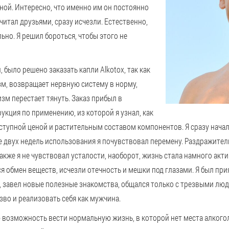
мной. Интересно, что именно им он постоянно
считал друзьями, сразу исчезли. Естественно,
ьно. Я решил бороться, чтобы этого не
ыло решено заказать капли Alkotox, так как
м, возвращает нервную систему в норму,
изм перестает тянуть. Заказ прибыл в
рукция по применению, из которой я узнал, как
тупной ценой и растительным составом компонентов. Я сразу начала
 двух недель использования я почувствовал перемену. Раздражитель
Также я не чувствовал усталости, наоборот, жизнь стала намного акти
ся обмен веществ, исчезли отечность и мешки под глазами. Я был пр
 завел новые полезные знакомства, общался только с трезвыми люд
езво и реализовать себя как мужчина.
ю возможность вести нормальную жизнь, в которой нет места алкого