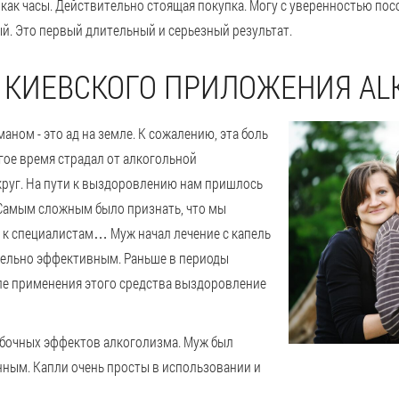
ь как часы. Действительно стоящая покупка. Могу с уверенностью пос
ый. Это первый длительный и серьезный результат.
З КИЕВСКОГО ПРИЛОЖЕНИЯ AL
оманом - это ад на земле. К сожалению, эта боль
гое время страдал от алкогольной
округ. На пути к выздоровлению нам пришлось
 Самым сложным было признать, что мы
 к специалистам… Муж начал лечение с капель
ительно эффективным. Раньше в периоды
ле применения этого средства выздоровление
обочных эффектов алкоголизма. Муж был
ным. Капли очень просты в использовании и